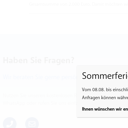
Gesamtsumme von 2.000 Euro. Damit möchten wir S
Haben Sie Fragen?
Sommerferi
Wir beraten Sie gerne persönlich
Vom 08.08. bis einschl
Nutzen Sie unseren kostenlosen Rückrufservice, schreibe
Anfragen können währen
WhatsApp oder rufen Sie uns einfach direkt an:
Ihnen wünschen wir e