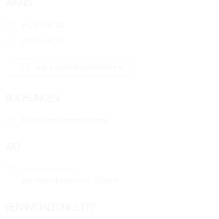
WANN
Fr., 13.02.26
9:00 - 16:00
ZUM KALENDER HINZUFÜGEN
ICS herunterladen
Google Kalender
BUCHUNGEN
Buchungen geschlossen
WO
Online-Seminar
per Videokonferenz, (Zoom)
VERANSTALTUNGSTYP