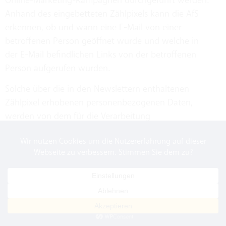
Anhand des eingebetteten Zählpixels kann die AfS
erkennen, ob und wann eine E-Mail von einer
betroffenen Person geöffnet wurde und welche in
der E-Mail befindlichen Links von der betroffenen
Person aufgerufen wurden.
Solche über die in den Newslettern enthaltenen
Zählpixel erhobenen personenbezogenen Daten,
werden von dem für die Verarbeitung
Verantwortlichen gespeichert und ausgewertet, um
den Newsletterversand zu optimieren und den Inhalt
zukünftiger Newsletter noch besser den Interessen
der betroffenen Person anzupassen. Diese
personenbezogenen Daten werden nicht an Dritte
weitergegeben. Betroffene Personen sind jederzeit
berechtigt, die diesbezügliche gesonderte, über das
Double-Opt-In-Verfahren abgegebene