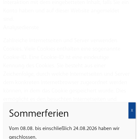
Interaktion mit dem eingebetteten Inhalt, falls Sie ein
Konto haben und auf dieser Website angemeldet
sind.
Analysedienste
Zahlreiche Internetseiten und Server verwenden
Cookies. Viele Cookies enthalten eine sogenannte
Cookie-ID. Eine Cookie-ID ist eine eindeutige
Kennung des Cookies. Sie besteht aus einer
Zeichenfolge, durch welche Internetseiten und Server
dem konkreten Internetbrowser zugeordnet werden
können, in dem das Cookie gespeichert wurde. Dies
ermöglicht es den besuchten Internetseiten und
Servern, den individuellen Browser der betroffenen
Sommerferien
X
Person von anderen Internetbrowsern, die andere
Cookies enthalten, zu unterscheiden. Ein bestimmter
Vom 08.08. bis einschließlich 24.08.2026 haben wir
Internetbrowser kann über die eindeutige Cookie-ID
geschlossen.