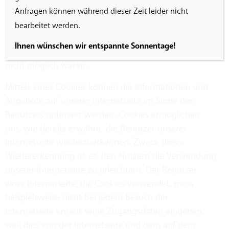
wiedererkannt und identifiziert werden.
Anfragen können während dieser Zeit leider nicht
Durch den Einsatz von Cookies kann die AfS den
bearbeitet werden.
Nutzern dieser Internetseite nutzerfreundlichere
Ihnen wünschen wir entspannte Sonnentage!
Services bereitstellen, die ohne die Cookie-Setzung
nicht möglich wären.
Mittels eines Cookies können die Informationen und
Angebote auf unserer Internetseite im Sinne des
Benutzers optimiert werden. Cookies ermöglichen
uns, wie bereits erwähnt, die Benutzer unserer
Internetseite wiederzuerkennen. Zweck dieser
Wiedererkennung ist es, den Nutzern die Verwendung
unserer Internetseite zu erleichtern. Der Benutzer
einer Internetseite, die Cookies verwendet, muss
beispielsweise nicht bei jedem Besuch der
Internetseite erneut seine Zugangsdaten eingeben,
weil dies von der Internetseite und dem auf dem