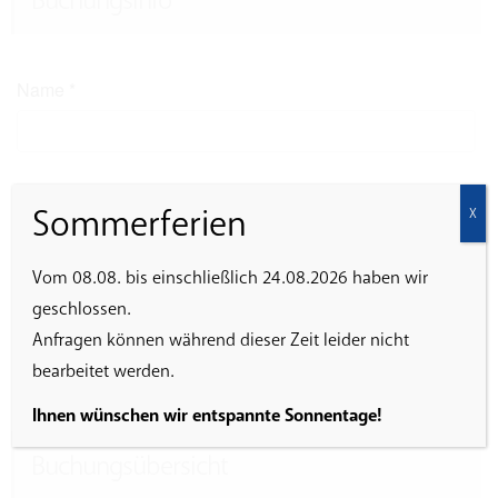
Buchungsinfo
Name
*
E-Mail
*
Sommerferien
X
Vom 08.08. bis einschließlich 24.08.2026 haben wir
geschlossen.
Ich erkläre mich damit einverstanden, dass die
Anfragen können während dieser Zeit leider nicht
eingegebenen Daten zur Abwicklung der Veranstaltung
gespeichert werden.
bearbeitet werden.
Ihnen wünschen wir entspannte Sonnentage!
Buchungsübersicht