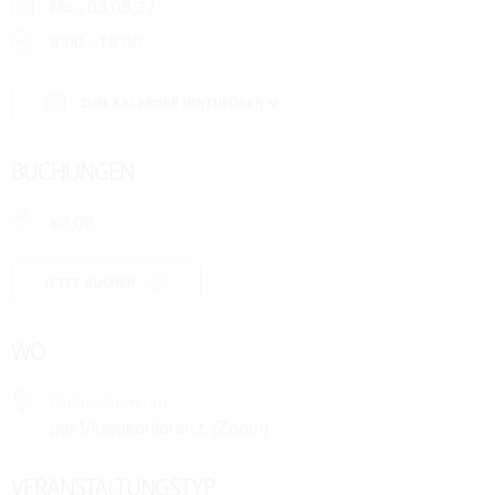
Mo., 03.05.27
9:00 - 16:00
ZUM KALENDER HINZUFÜGEN
ICS herunterladen
Google Kalender
BUCHUNGEN
€0,00
JETZT BUCHEN
WO
Online-Seminar
per Videokonferenz, (Zoom)
VERANSTALTUNGSTYP