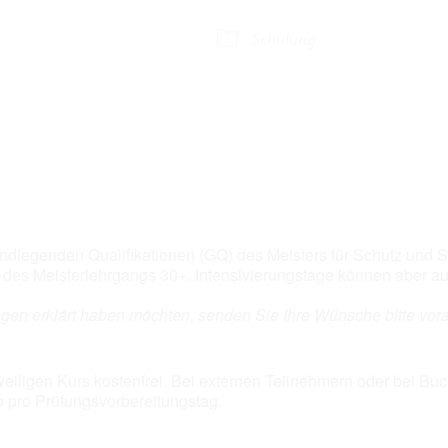
alender
iCalendar
Off
Schulung
dlegenden Qualifikationen (GQ) des Meisters für Schutz und Si
er des Meisterlehrgangs 30+. Intensivierungstage können aber 
gen erklärt haben möchten, senden Sie Ihre Wünsche bitte vor
eweiligen Kurs kostenfrei. Bei externen Teilnehmern oder bei B
o pro Prüfungsvorbereitungstag.