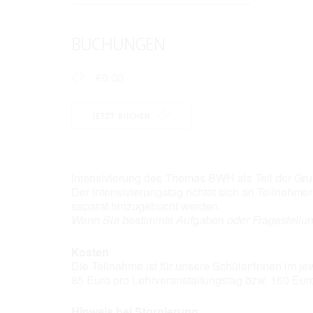
ICS herunterladen
Google K
BUCHUNGEN
€0,00
JETZT BUCHEN
Intensivierung des Themas BWH als Teil der Grun
Der Intensivierungstag richtet sich an Teilnehm
separat hinzugebucht werden.
Wenn Sie bestimmte Aufgaben oder Fragestellun
Kosten
Die Teilnahme ist für unsere Schüler/innen im j
85 Euro pro Lehrveranstaltungstag bzw. 150 Eur
Hinweis bei Stornierung