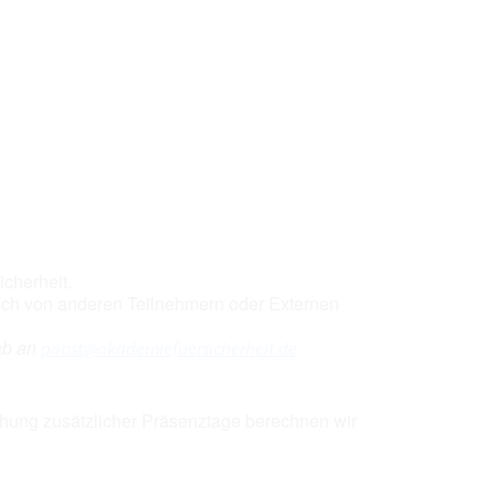
ice 365
Outlook Live
cherheit.
auch von anderen Teilnehmern oder Externen
ab an
pabst@akademiefuersicherheit.de
uchung zusätzlicher Präsenztage berechnen wir