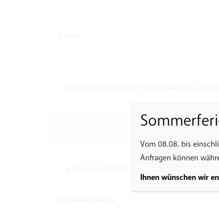
E-Mail
*
Ich erkläre mich damit einverstanden, dass
Sommerferi
Buchungsübersicht
Vom 08.08. bis einschl
Anfragen können währen
1
x
Standard-Ticket
Ihnen wünschen wir e
Gesamtpreis