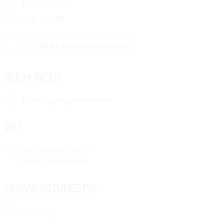
Fr., 08.05.26
9:00 - 16:00
ZUM KALENDER HINZUFÜGEN
ICS herunterladen
Google Kalender
BUCHUNGEN
Buchungen geschlossen
WO
per Videokonferenz
Zoom , Zoom Link
VERANSTALTUNGSTYP
Schulung