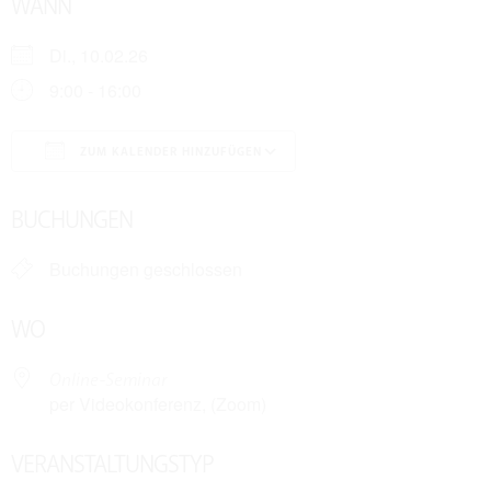
WANN
Di., 10.02.26
9:00 - 16:00
ZUM KALENDER HINZUFÜGEN
ICS herunterladen
Google Kalender
BUCHUNGEN
Buchungen geschlossen
WO
Online-Seminar
per Videokonferenz, (Zoom)
VERANSTALTUNGSTYP