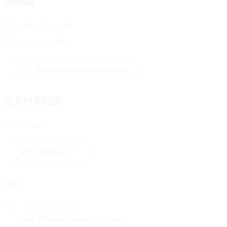
WANN
Sa., 22.01.28
9:00 - 16:00
ZUM KALENDER HINZUFÜGEN
ICS herunterladen
Google Kalender
BUCHUNGEN
€0,00
JETZT BUCHEN
WO
Online-Seminar
per Videokonferenz, (Zoom)