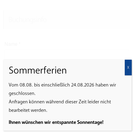
Buchungsinfo
Name
*
Sommerferien
X
E-Mail
*
Vom 08.08. bis einschließlich 24.08.2026 haben wir
geschlossen.
Anfragen können während dieser Zeit leider nicht
Ich erkläre mich damit einverstanden, dass die
bearbeitet werden.
eingegebenen Daten zur Abwicklung der Veranstaltung
gespeichert werden.
Ihnen wünschen wir entspannte Sonnentage!