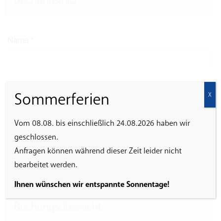
Buchungsinfo
Name
*
E-Mail
*
Sommerferien
X
Vom 08.08. bis einschließlich 24.08.2026 haben wir
geschlossen.
Ich erkläre mich damit einverstanden, dass die
Anfragen können während dieser Zeit leider nicht
eingegebenen Daten zur Abwicklung der Veranstaltung
gespeichert werden.
bearbeitet werden.
Ihnen wünschen wir entspannte Sonnentage!
Buchungsübersicht