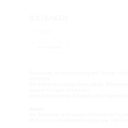
ICS herunterladen
Google K
BUCHUNGEN
€0,00
JETZT BUCHEN
Präsenztag zur Intensivierung des Themas „Re
Sicherheit.
Der Intensivierungstag richtet sich an Teilnehm
separat hinzugebucht werden.
Wenn Sie bestimmte Aufgaben oder Fragestellun
Kosten
Die Teilnahme ist für unsere Schüler/innen im j
85 Euro pro Lehrveranstaltungstag bzw. 150 Eur