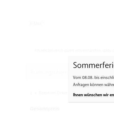
E-Mail
*
Ich erkläre mich damit einverstanden, dass
Sommerferi
Buchungsübersicht
Vom 08.08. bis einschl
Anfragen können währen
1
x
Standard-Ticket
Ihnen wünschen wir e
Gesamtpreis