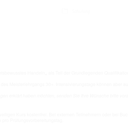
alender
iCalendar
Off
Schulung
chtsbewusstes Handeln
„
als Teil der Grundlegenden Qualifikati
er des Meisterlehrgangs 30+. Intensivierungstage können aber 
gen erklärt haben möchten, senden Sie Ihre Wünsche bitte vor
eweiligen Kurs kostenfrei. Bei externen Teilnehmern oder bei B
o pro Prüfungsvorbereitungstag.