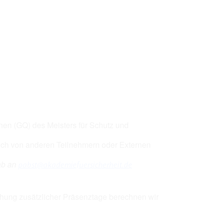
ice 365
Outlook Live
onen (GQ) des Meisters für Schutz und
auch von anderen Teilnehmern oder Externen
ab an
pabst@akademiefuersicherheit.de
uchung zusätzlicher Präsenztage berechnen wir