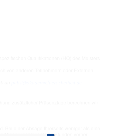
Office 365
Outlook Live
pezifischen Qualifikationen (HQ) des Meisters
auch von anderen Teilnehmern oder Externen
ab an
pabst@akademiefuersicherheit.de
uchung zusätzlicher Präsenztage berechnen wir
. Bei einer Absage Ihrerseits weniger als eine
r Absage weniger als 24 Stunden vorher,