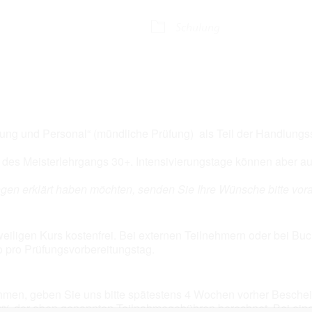
 Kalender
iCalendar
Schulung
ung und Personal“ (mündliche Prüfung) als Teil der Handlungss
er des Meisterlehrgangs 30+. Intensivierungstage können aber 
gen erklärt haben möchten, senden Sie Ihre Wünsche bitte vor
eweiligen Kurs kostenfrei. Bei externen Teilnehmern oder bei B
o pro Prüfungsvorbereitungstag.
hmen, geben Sie uns bitte spätestens 4 Wochen vorher Bescheid
% der oben genannten Teilnahmegebühren berechnet. Bei eine