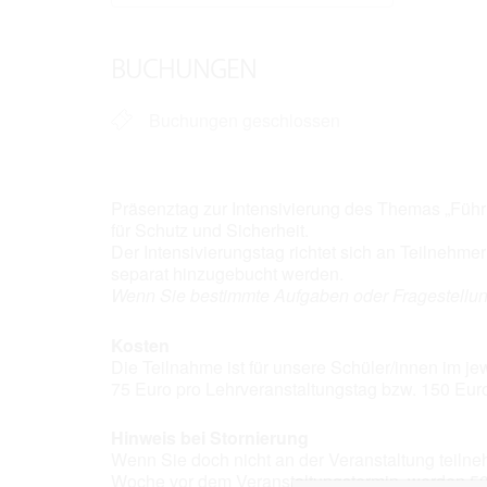
ICS herunterladen
Google
BUCHUNGEN
Buchungen geschlossen
Präsenztag zur Intensivierung des Themas „Führ
für Schutz und Sicherheit.
Der Intensivierungstag richtet sich an Teilnehm
separat hinzugebucht werden.
Wenn Sie bestimmte Aufgaben oder Fragestellun
Kosten
Die Teilnahme ist für unsere Schüler/innen im j
75 Euro pro Lehrveranstaltungstag bzw. 150 Eur
Hinweis bei Stornierung
Wenn Sie doch nicht an der Veranstaltung teilne
Woche vor dem Veranstaltungstermin, werden 50