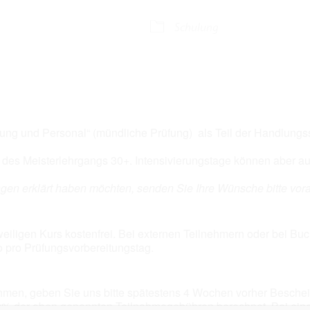
 Kalender
iCalendar
Schulung
ung und Personal“ (mündliche Prüfung) als Teil der Handlungss
er des Meisterlehrgangs 30+. Intensivierungstage können aber 
gen erklärt haben möchten, senden Sie Ihre Wünsche bitte vor
eweiligen Kurs kostenfrei. Bei externen Teilnehmern oder bei B
o pro Prüfungsvorbereitungstag.
hmen, geben Sie uns bitte spätestens 4 Wochen vorher Bescheid
% der oben genannten Teilnahmegebühren berechnet. Bei eine