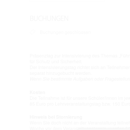
ICS herunterladen
Google
BUCHUNGEN
Buchungen geschlossen
Präsenztag zur Intensivierung des Themas „Führ
für Schutz und Sicherheit.
Der Intensivierungstag richtet sich an Teilnehm
separat hinzugebucht werden.
Wenn Sie bestimmte Aufgaben oder Fragestellun
Kosten
Die Teilnahme ist für unsere Schüler/innen im j
85 Euro pro Lehrveranstaltungstag bzw. 150 Eur
Hinweis bei Stornierung
Wenn Sie doch nicht an der Veranstaltung teilne
Woche vor dem Veranstaltungstermin, werden 50