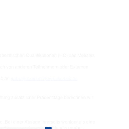
Office 365
Outlook Live
pezifischen Qualifikationen (HQ) des Meisters
auch von anderen Teilnehmern oder Externen
ab an
pabst@akademiefuersicherheit.de
uchung zusätzlicher Präsenztage berechnen wir
. Bei einer Absage Ihrerseits weniger als eine
r Absage weniger als 24 Stunden vorher,