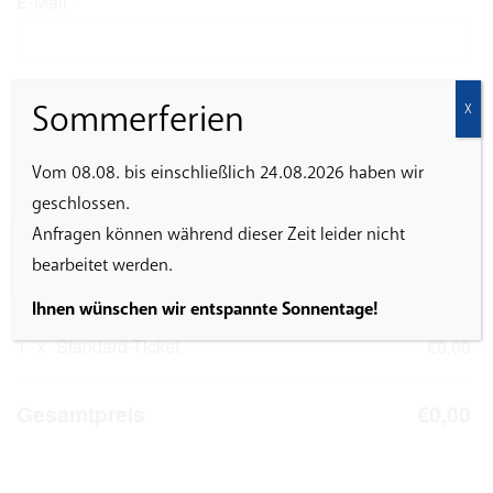
E-Mail
*
Sommerferien
X
Ich erkläre mich damit einverstanden, dass die
eingegebenen Daten zur Abwicklung der Veranstaltung
gespeichert werden.
Vom 08.08. bis einschließlich 24.08.2026 haben wir
geschlossen.
Anfragen können während dieser Zeit leider nicht
Buchungsübersicht
bearbeitet werden.
Ihnen wünschen wir entspannte Sonnentage!
1
x
Standard-Ticket
€0,00
Gesamtpreis
€0,00