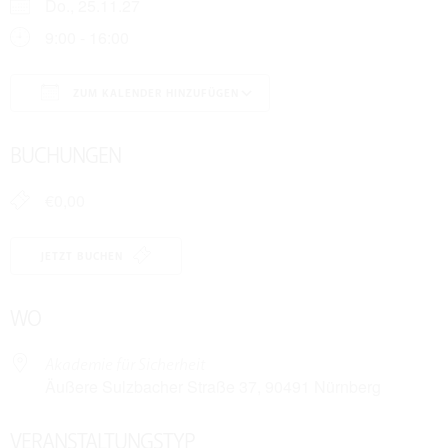
Do., 25.11.27
9:00 - 16:00
ZUM KALENDER HINZUFÜGEN
ICS herunterladen
Google Kalender
BUCHUNGEN
€0,00
JETZT BUCHEN
WO
Akademie für Sicherheit
Äußere Sulzbacher Straße 37, 90491 Nürnberg
VERANSTALTUNGSTYP