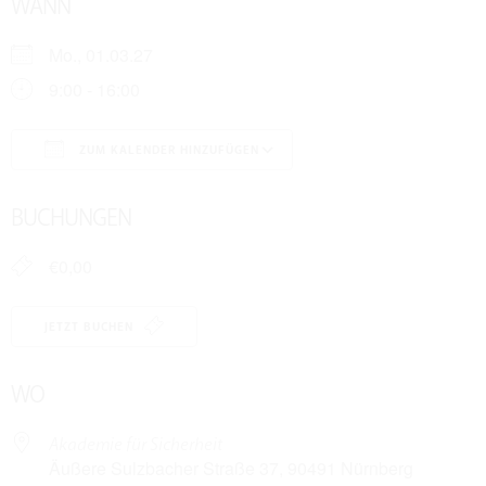
WANN
Mo., 01.03.27
9:00 - 16:00
ZUM KALENDER HINZUFÜGEN
ICS herunterladen
Google Kalender
BUCHUNGEN
€0,00
JETZT BUCHEN
WO
Akademie für Sicherheit
Äußere Sulzbacher Straße 37, 90491 Nürnberg