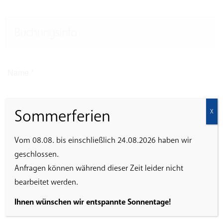
Buchungsinfo
Name
*
Sommerferien
X
E-Mail
*
Vom 08.08. bis einschließlich 24.08.2026 haben wir
geschlossen.
Anfragen können während dieser Zeit leider nicht
Ich erkläre mich damit einverstanden, dass die
bearbeitet werden.
eingegebenen Daten zur Abwicklung der Veranstaltung
gespeichert werden.
Ihnen wünschen wir entspannte Sonnentage!