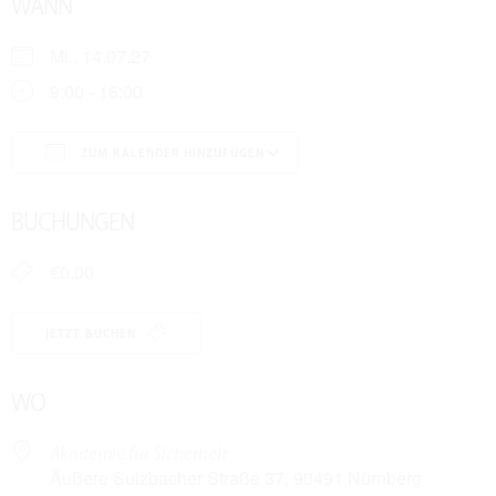
WANN
Mi., 14.07.27
9:00 - 16:00
ZUM KALENDER HINZUFÜGEN
ICS herunterladen
Google Kalender
BUCHUNGEN
€0,00
JETZT BUCHEN
WO
Akademie für Sicherheit
Äußere Sulzbacher Straße 37, 90491 Nürnberg