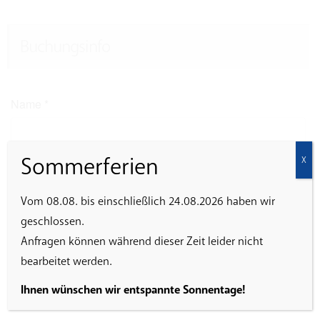
Buchungsinfo
Name
*
Sommerferien
X
E-Mail
*
Vom 08.08. bis einschließlich 24.08.2026 haben wir
geschlossen.
Anfragen können während dieser Zeit leider nicht
Ich erkläre mich damit einverstanden, dass die
bearbeitet werden.
eingegebenen Daten zur Abwicklung der Veranstaltung
gespeichert werden.
Ihnen wünschen wir entspannte Sonnentage!