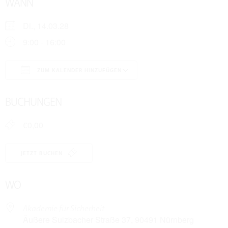
WANN
Di., 14.03.28
9:00 - 16:00
ZUM KALENDER HINZUFÜGEN
ICS herunterladen
Google Kalender
BUCHUNGEN
€0,00
JETZT BUCHEN
WO
Akademie für Sicherheit
Äußere Sulzbacher Straße 37, 90491 Nürnberg