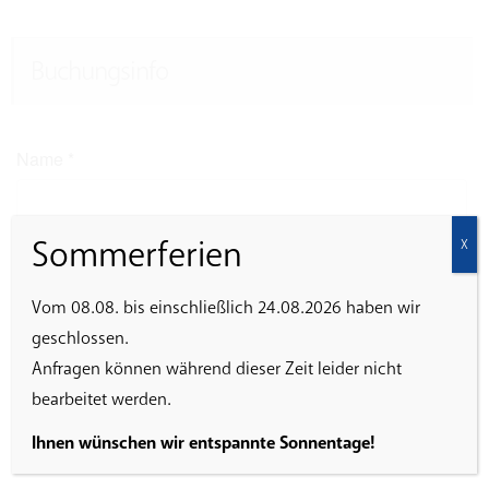
Buchungsinfo
Name
*
Sommerferien
X
E-Mail
*
Vom 08.08. bis einschließlich 24.08.2026 haben wir
geschlossen.
Anfragen können während dieser Zeit leider nicht
Ich erkläre mich damit einverstanden, dass die
bearbeitet werden.
eingegebenen Daten zur Abwicklung der Veranstaltung
gespeichert werden.
Ihnen wünschen wir entspannte Sonnentage!