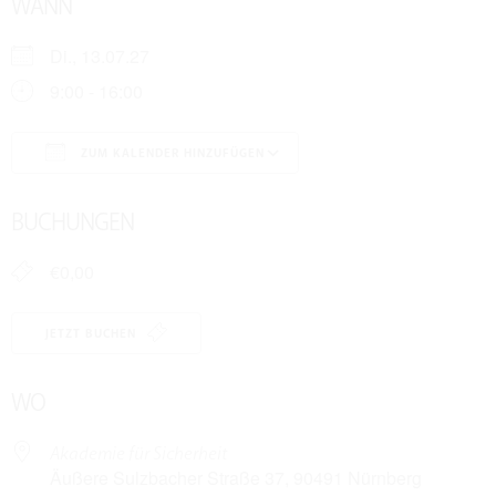
WANN
Di., 13.07.27
9:00 - 16:00
ZUM KALENDER HINZUFÜGEN
ICS herunterladen
Google Kalender
BUCHUNGEN
€0,00
JETZT BUCHEN
WO
Akademie für Sicherheit
Äußere Sulzbacher Straße 37, 90491 Nürnberg