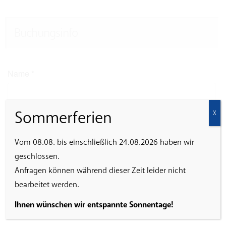
Buchungsinfo
Name
*
Sommerferien
X
E-Mail
*
Vom 08.08. bis einschließlich 24.08.2026 haben wir
geschlossen.
Anfragen können während dieser Zeit leider nicht
Ich erkläre mich damit einverstanden, dass die
bearbeitet werden.
eingegebenen Daten zur Abwicklung der Veranstaltung
gespeichert werden.
Ihnen wünschen wir entspannte Sonnentage!